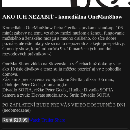
AKO ICH NEZABIŤ - komediálna OneManShow
Komediálna OneManShow Petra Gecíka s prvkami stand-up. 106
minút zábavy na tému vzťahov medzi mužom a ženou, fungovanie
mužského a ženského mozgu a mnoho ďalšieho, čo síce dobre
poznáte, ale ešte nikdy ste sa na to nepozerali z takejto prespektívy.
Comedy show, ktorú odporúča 9 z 10 manželských poradní a
rozvodových právnikov :-)
OneManShow videlo na Slovensku a v Čechách už dokopy viac
ako 10 tisíc divákov a teraz su ju môžete pozrieť aj vy z pohodlia
domova.
Záznam z predstavenia vo Spišskom Štvrtku, dĺžka 106 min.,
učinkuje: Peter Gecík, dramaturgia:
Divadlo SOFIA, réžia: Peter Gecík, Hudba: Divadlo SOFIA,
kamera a zvuk: Elevate studio,s.r.o., Strih: Divadlo SOFIA
PO ZAPLATENÍ BUDE PRE VÁS VIDEO DOSTUPNÉ 3 DNI
(neobmedzene)
Rent $19.99
Watch Trailer
Share