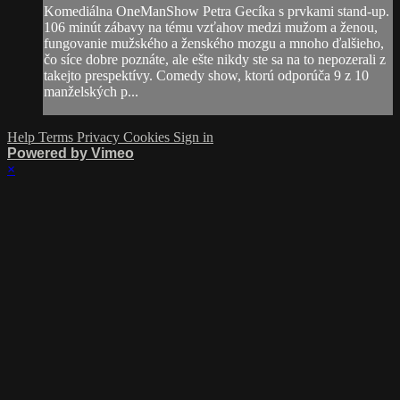
Komediálna OneManShow Petra Gecíka s prvkami stand-up.
106 minút zábavy na tému vzťahov medzi mužom a ženou,
fungovanie mužského a ženského mozgu a mnoho ďalšieho,
čo síce dobre poznáte, ale ešte nikdy ste sa na to nepozerali z
takejto prespektívy. Comedy show, ktorú odporúča 9 z 10
manželských p...
Help
Terms
Privacy
Cookies
Sign in
Powered by Vimeo
×